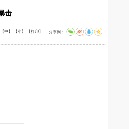
暴击
【中】
【小】
【
打印
】
分享到：