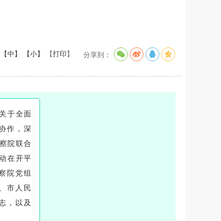
【中】
【小】
【
打印
】
分享到：
划关于全面
协作，深
检察院联合
活动在开平
察院党组
、市人民
志，以及