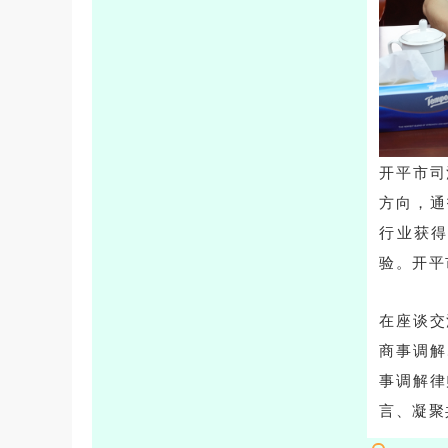
开平市司
方向，通
行业获
验。开平
在座谈交
商事调解
事调解律
言、凝聚