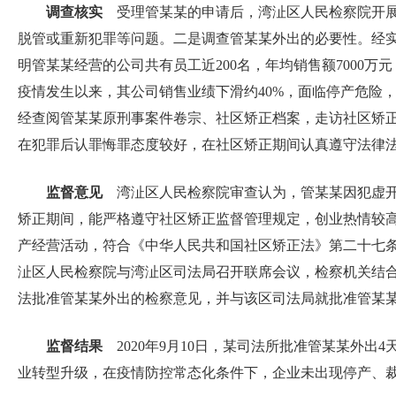
调查核实
受理管某某的申请后，湾沚区人民检察院开展
脱管或重新犯罪等问题。二是调查管某某外出的必要性。经
明管某某经营的公司共有员工近200名，年均销售额7000
疫情发生以来，其公司销售业绩下滑约40%，面临停产危险
经查阅管某某原刑事案件卷宗、社区矫正档案，走访社区矫
在犯罪后认罪悔罪态度较好，在社区矫正期间认真遵守法律
监督意见
湾沚区人民检察院审查认为，管某某因犯虚开
矫正期间，能严格遵守社区矫正监督管理规定，创业热情较
产经营活动，符合《中华人民共和国社区矫正法》第二十七条第
沚区人民检察院与湾沚区司法局召开联席会议，检察机关结
法批准管某某外出的检察意见，并与该区司法局就批准管某
监督结果
2020年9月10日，某司法所批准管某某外出
业转型升级，在疫情防控常态化条件下，企业未出现停产、