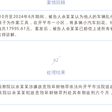
案情回顾
年10月至2024年6月期间，被告人余某某认为他人的车辆
锥子为作案工具，在开平市一小区，将多辆小汽车刮花。
值共17995.61元。案发后，被告人余某某已赔偿上述所有
取得谅解。
0
2
处理结果
检察院以余某某涉嫌故意毁坏财物罪依法向开平市法院提
法院以余某某犯故意毁坏财物罪判处其有期徒刑六个月