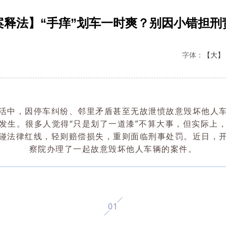
案释法】“手痒”划车一时爽？别因小错担刑
字体：
【大】
活中，因停车纠纷、邻里矛盾甚至无故泄愤故意毁坏他人
发生。很多人觉得
“只是划了一道漆”不算大事，但实际上
碰法律红线，轻则赔偿损失，重则面临刑事处罚。
近日，
察院办理了一起故意毁坏他人车辆的案件。
0
1