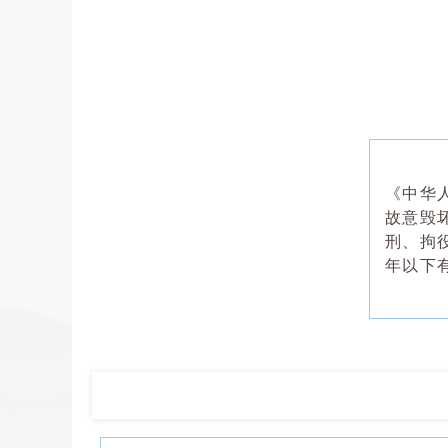
《中华
故意毁
刑、拘
年以下