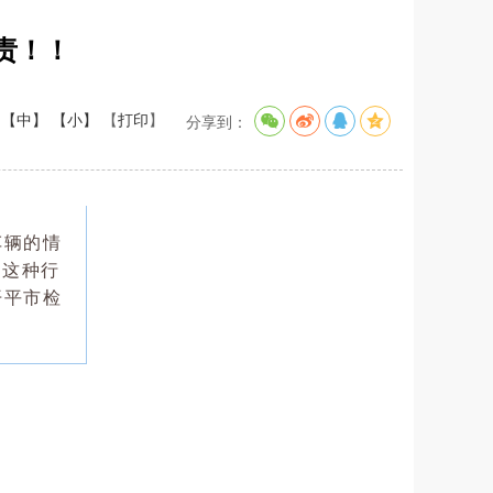
责！！
【中】
【小】
【
打印
】
分享到：
车辆的情
，这种行
开平市检