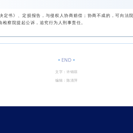
决定书》、定损报告，与侵权人协商赔偿；协商不成的，可向法
由检察院提起公诉，追究行为人刑事责任。
END
文字：许锦琼
编辑：陈清萍