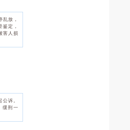
乱停乱放，
经鉴定，
被害人损
起公诉。
，缓刑一