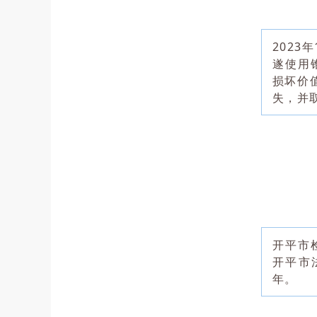
2023
遂使用
损坏价
失，并
开平市
开平市
年。