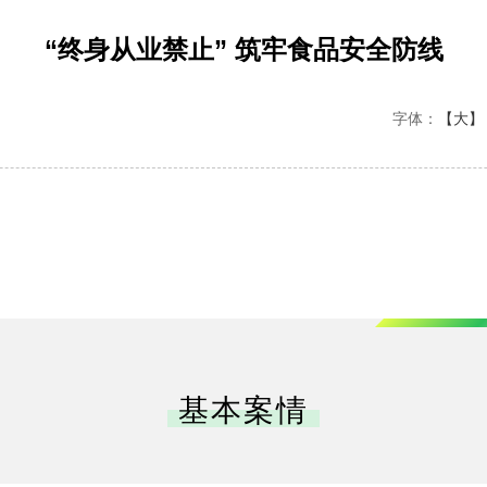
“终身从业禁止” 筑牢食品安全防线
字体：
【大】
基本案情