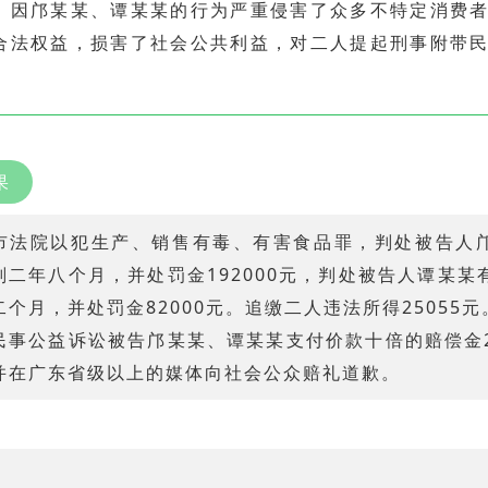
，因邝某某、谭某某的行为严重侵害了众多不特定消费
合法权益，损害了社会公共利益，对二人提起刑事附带
。
果
市法院以犯生产、销售有毒、有害食品罪，判处被告人
刑二年八个月，并处罚金192000元，判处被告人谭某某
二个月，并处罚金82000元。追缴二人违法所得25055元
民事公益诉讼被告邝某某、谭某某支付价款十倍的赔偿金25
并在广东省级以上的媒体向社会公众赔礼道歉。