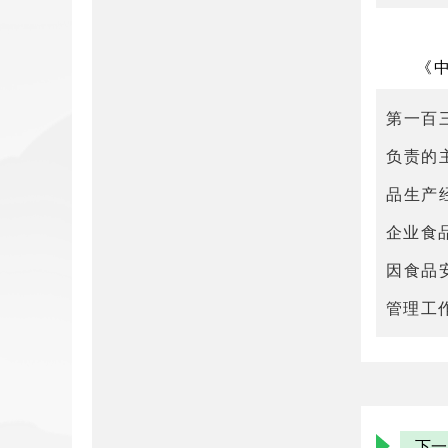
《
第一百
负责的
品生产
企业食
因食品
管理工
下一