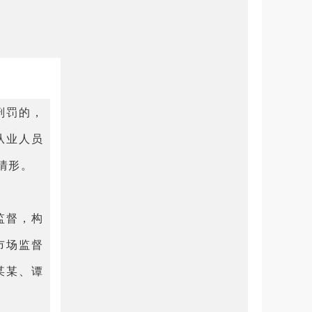
刑罚的，
从业人员
情形。
监督，构
市场监督
某某、谭