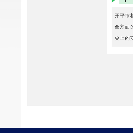
开平市
全方面
尖上的