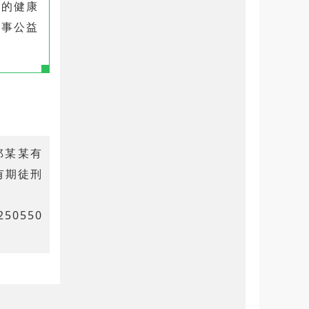
者的健康
民事公益
邝某某有
有期徒刑
。
0550