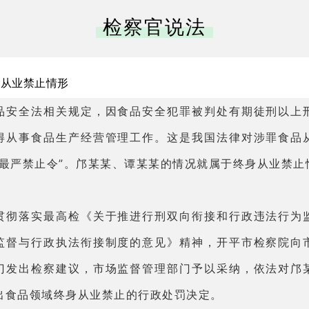
检察官说法
身从业禁止情形
品安全法相关规定，因
食品安全犯罪
被判处有期徒刑以上
得从事食品生产经营管理工作
。这是我国法律对涉罪食品
“最严禁止令”。邝某某、谭某某的情况就属于终身从业禁止
贯彻落实最高检《关于推进行刑双向衔接和行政违法行为
监督与行政执法衔接制度的意见》精神，开平市检察院向
门发出检察建议，市场监督管理部门予以采纳，依法对邝
出
食品领域终身从业禁止
的行政处罚决定。