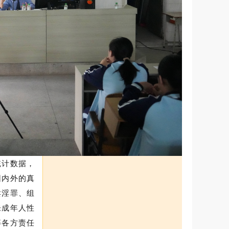
统计数据，
园内外的真
卖淫罪
、组
未成年人性
等各方责任