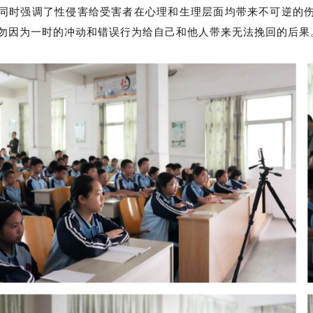
同时强调了
性侵害
给
受害者
在心理和生理层面均
带来不可逆的
勿因为一时的冲动和错误行为给自己和他人带来无法挽回的后果