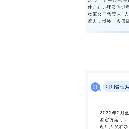
近期，开平市检察
件。在办理案件过
物流公司负责人1
努力，最终，盗窃
利用管理漏
0
1
2023年2
盗窃方案，计
返厂人员在项