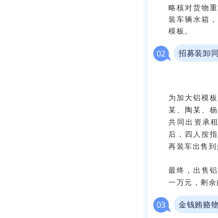
略核对货物重
装车辆水箱，
模板。
招募装卸
0
2
为加大铝模板
某、陶某、杨
共同出资承
后，四人按指
再装车出售到
最终，出售铝
一万元，剩余
金钱贿赂
0
3